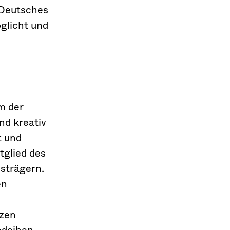
 Deutsches
glicht und
m der
nd kreativ
t und
tglied des
strägern.
en
nzen
edeihen