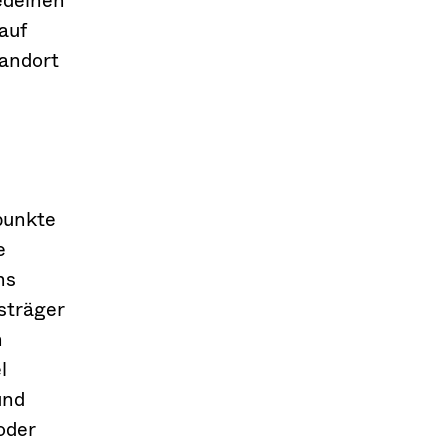
auf
tandort
punkte
e
ns
sträger
n
l
und
oder