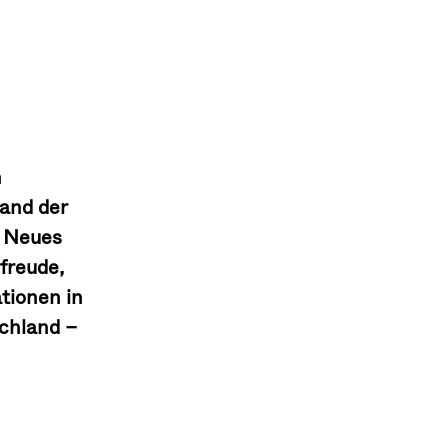
n
and der
h Neues
freude,
tionen in
schland –