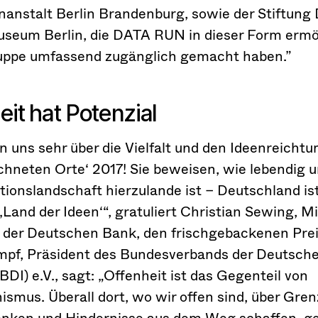
nanstalt Berlin Brandenburg, sowie der Stiftung
seum Berlin, die DATA RUN in dieser Form ermö
ruppe umfassend zugänglich gemacht haben.”
eit hat Potenzial
n uns sehr über die Vielfalt und den Ideenreichtu
hneten Orte‘ 2017! Sie beweisen, wie lebendig u
tionslandschaft hierzulande ist – Deutschland is
 ‚Land der Ideen‘“, gratuliert Christian Sewing, Mi
 der Deutschen Bank, den frischgebackenen Prei
mpf, Präsident des Bundesverbands der Deutsch
(BDI) e.V., sagt: „Offenheit ist das Gegenteil von
ismus. Überall dort, wo wir offen sind, über Gre
nken und Hindernisse aus dem Weg schaffen, g