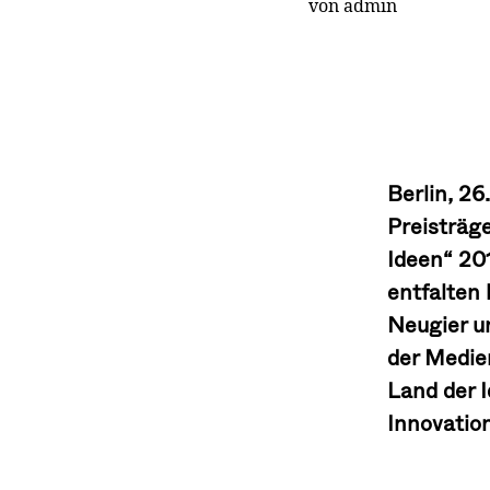
von admin
Berlin, 2
Preisträg
Ideen“ 20
entfalten 
Neugier u
der Medie
Land der 
Innovatio