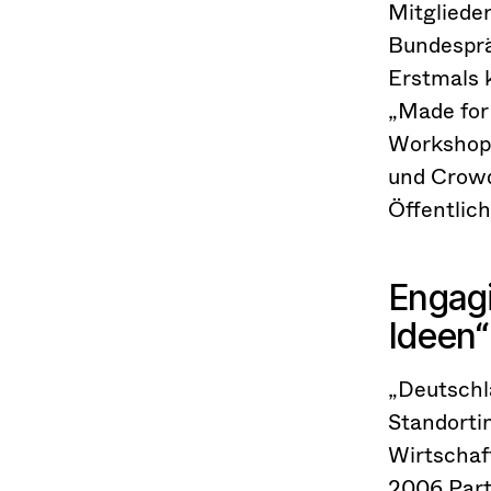
Mitglieder
Bundesprä
Erstmals 
„Made for
Workshops
und Crowd
Öffentlich
Engagi
Ideen“
„Deutschl
Standorti
Wirtschaft
2006 Part