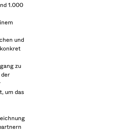
und 1.000
einem
uchen und
 konkret
ugang zu
 der
r
t, um das
zeichnung
partnern