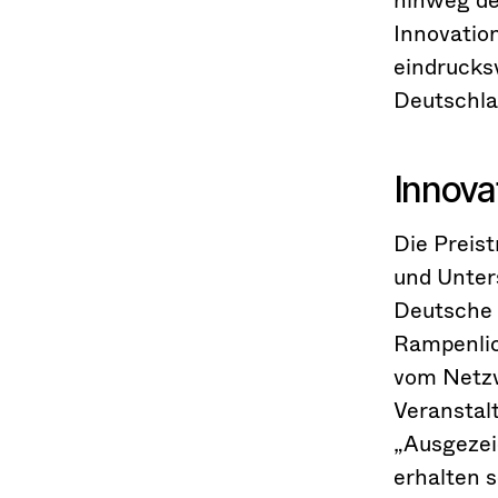
Innovation
eindrucksv
Deutschla
Innova
Die Preis
und Unter
Deutsche B
Rampenlich
vom Netzw
Veranstal
„Ausgezei
erhalten 