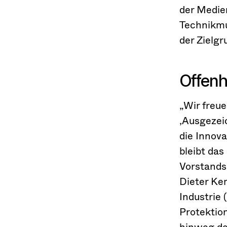
der Medie
Technikmu
der Zielg
Offenh
„Wir freue
‚Ausgezeic
die Innova
bleibt das
Vorstands
Dieter Ke
Industrie 
Protektion
hinweg de