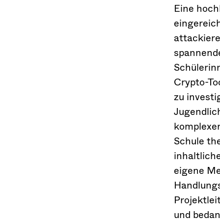
Eine hoch
eingereic
attackier
spannende
Schülerin
Crypto-Too
zu investi
Jugendlic
komplexen
Schule th
inhaltlic
eigene Me
Handlungs
Projektle
und bedan