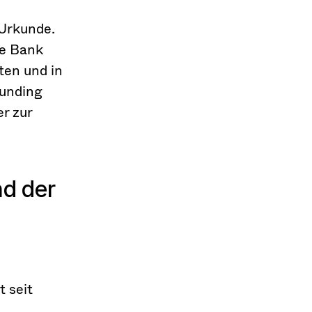
Urkunde.
he Bank
en und in
unding
r zur
nd der
 seit