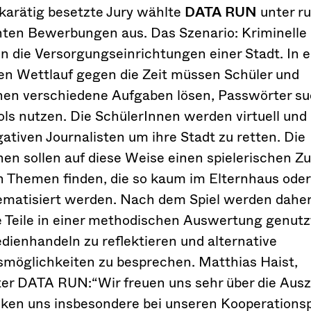
karätig besetzte Jury wählte
DATA RUN
unter r
hten Bewerbungen aus. Das Szenario: Kriminelle
en die Versorgungseinrichtungen einer Stadt. In 
n Wettlauf gegen die Zeit müssen Schüler und
nen verschiedene Aufgaben lösen, Passwörter s
ls nutzen. Die SchülerInnen werden virtuell und
gativen Journalisten um ihre Stadt zu retten. Die
hen sollen auf diese Weise einen spielerischen Z
 Themen finden, die so kaum im Elternhaus oder
ematisiert werden. Nach dem Spiel werden dahe
he Teile in einer methodischen Auswertung genutz
dienhandeln zu reflektieren und alternative
möglichkeiten zu besprechen. Matthias Haist,
iter DATA RUN:“Wir freuen uns sehr über die Aus
ken uns insbesondere bei unseren Kooperations