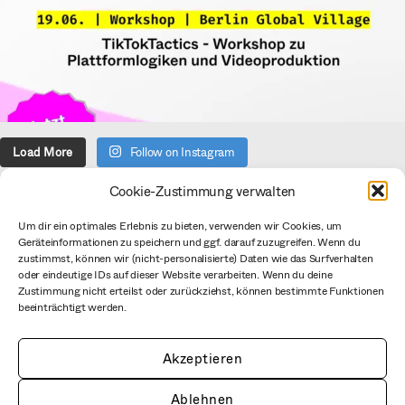
Load More
Follow on Instagram
Cookie-Zustimmung verwalten
Über uns
Um dir ein optimales Erlebnis zu bieten, verwenden wir Cookies, um
Geräteinformationen zu speichern und ggf. darauf zuzugreifen. Wenn du
Verein
zustimmst, können wir (nicht-personalisierte) Daten wie das Surfverhalten
Datenschutzerklärung
oder eindeutige IDs auf dieser Website verarbeiten. Wenn du deine
Zustimmung nicht erteilst oder zurückziehst, können bestimmte Funktionen
Impressum
beeinträchtigt werden.
CC BY mediale pfade
Netiquette
Akzeptieren
Ablehnen