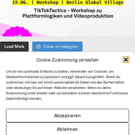
Load More
Follow on Instagram
Cookie-Zustimmung verwalten
Über uns
Um dir ein optimales Erlebnis zu bieten, verwenden wir Cookies, um
Geräteinformationen zu speichern und ggf. darauf zuzugreifen. Wenn du
Verein
zustimmst, können wir (nicht-personalisierte) Daten wie das Surfverhalten
Datenschutzerklärung
oder eindeutige IDs auf dieser Website verarbeiten. Wenn du deine
Zustimmung nicht erteilst oder zurückziehst, können bestimmte Funktionen
Impressum
beeinträchtigt werden.
CC BY mediale pfade
Netiquette
Akzeptieren
Ablehnen