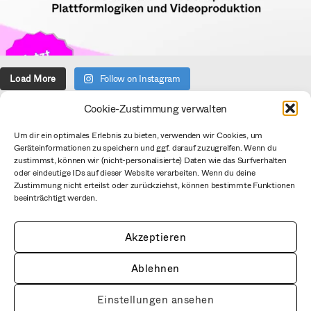
Load More
Follow on Instagram
Cookie-Zustimmung verwalten
Über uns
Um dir ein optimales Erlebnis zu bieten, verwenden wir Cookies, um
Geräteinformationen zu speichern und ggf. darauf zuzugreifen. Wenn du
Verein
zustimmst, können wir (nicht-personalisierte) Daten wie das Surfverhalten
Datenschutzerklärung
oder eindeutige IDs auf dieser Website verarbeiten. Wenn du deine
Zustimmung nicht erteilst oder zurückziehst, können bestimmte Funktionen
Impressum
beeinträchtigt werden.
CC BY mediale pfade
Netiquette
Akzeptieren
Ablehnen
Einstellungen ansehen