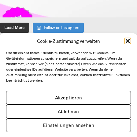
Load More
Follow on Instagram
Cookie-Zustimmung verwalten
Über uns
Um dir ein optimales Erlebnis zu bieten, verwenden wir Cookies, um
Geräteinformationen zu speichern und ggf. darauf zuzugreifen. Wenn du
Verein
zustimmst, können wir (nicht-personalisierte) Daten wie das Surfverhalten
Datenschutzerklärung
oder eindeutige IDs auf dieser Website verarbeiten. Wenn du deine
Zustimmung nicht erteilst oder zurückziehst, können bestimmte Funktionen
Impressum
beeinträchtigt werden.
CC BY mediale pfade
Netiquette
Akzeptieren
Ablehnen
Einstellungen ansehen