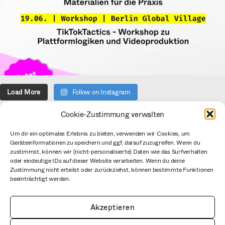
Load More
Follow on Instagram
Cookie-Zustimmung verwalten
Über uns
Um dir ein optimales Erlebnis zu bieten, verwenden wir Cookies, um
Geräteinformationen zu speichern und ggf. darauf zuzugreifen. Wenn du
Verein
zustimmst, können wir (nicht-personalisierte) Daten wie das Surfverhalten
Datenschutzerklärung
oder eindeutige IDs auf dieser Website verarbeiten. Wenn du deine
Zustimmung nicht erteilst oder zurückziehst, können bestimmte Funktionen
Impressum
beeinträchtigt werden.
CC BY mediale pfade
Netiquette
Akzeptieren