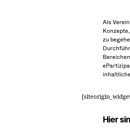
Als Verei
Konzepte,
zu begehe
Durchführ
Bereichen
ePartizip
inhaltlich
[siteorigin_widg
Hier si