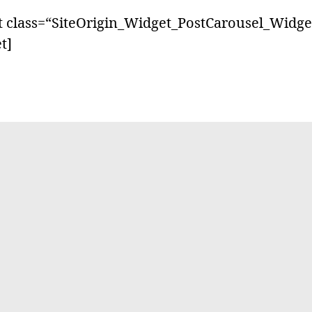
et class=“SiteOrigin_Widget_PostCarousel_Widge
t]