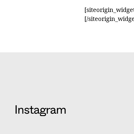
[siteorigin_widg
[/siteorigin_widge
Instagram