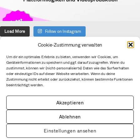
Load More
Follow on Instagram
Cookie-Zustimmung verwalten
Über uns
Um dir ein optimales Erlebnis zu bieten, verwenden wir Cookies, um
Geräteinformationen zu speichern und ggf. darauf zuzugreifen. Wenn du
Verein
zustimmst, können wir (nicht-personalisierte) Daten wie das Surfverhalten
Datenschutzerklärung
oder eindeutige IDs auf dieser Website verarbeiten. Wenn du deine
Zustimmung nicht erteilst oder zurückziehst, können bestimmte Funktionen
Impressum
beeinträchtigt werden.
CC BY mediale pfade
Netiquette
Akzeptieren
Ablehnen
Einstellungen ansehen