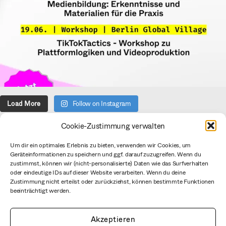
Load More
Follow on Instagram
Cookie-Zustimmung verwalten
Über uns
Um dir ein optimales Erlebnis zu bieten, verwenden wir Cookies, um
Geräteinformationen zu speichern und ggf. darauf zuzugreifen. Wenn du
Verein
zustimmst, können wir (nicht-personalisierte) Daten wie das Surfverhalten
Datenschutzerklärung
oder eindeutige IDs auf dieser Website verarbeiten. Wenn du deine
Zustimmung nicht erteilst oder zurückziehst, können bestimmte Funktionen
Impressum
beeinträchtigt werden.
CC BY mediale pfade
Netiquette
Akzeptieren